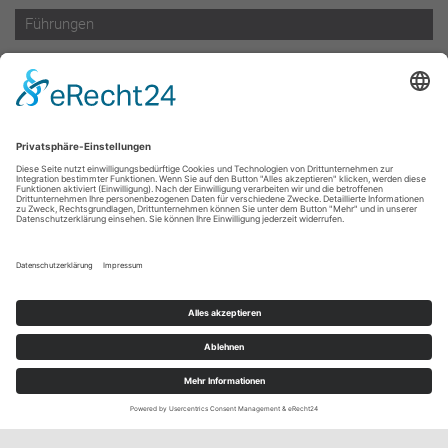
Führungen
Informationen
Formular Teilnahmebestätigung LpB 2025
Informationen für Lehrer
Kontakt
Kontaktinformationen
Anfahrt
Mitglied im Verbund der Gedenkstätten
im ehemaligen KZ-Komplex Natzweiler e. V.
Impressum
Datenschutz
Haftungsausschluss