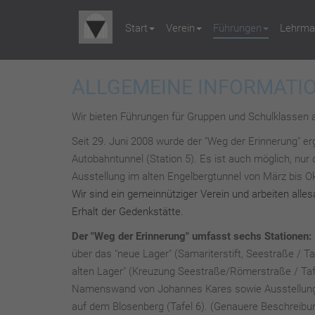
Start
Verein
Führungen
Lehrmat
ALLGEMEINE INFORMATI
Wir bieten Führungen für Gruppen und Schulklassen 
Seit 29. Juni 2008 wurde der "Weg der Erinnerung" e
Autobahntunnel (Station 5). Es ist auch möglich, nu
Ausstellung im alten Engelbergtunnel von März bis O
Wir sind ein gemeinnütziger Verein und arbeiten all
Erhalt der Gedenkstätte.
Der "Weg der Erinnerung" umfasst sechs Stationen:
über das "neue Lager" (Samariterstift, Seestraße / Ta
alten Lager" (Kreuzung Seestraße/Römerstraße / Tafe
Namenswand von Johannes Kares sowie Ausstellung i
auf dem Blosenberg (Tafel 6). (Genauere Beschreibun