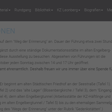
erial
Rundgang
Bibliothek
KZ Leonberg
Biografien
Me
ONEN
auf dem "Weg der Erinnerung" an. Dauer der Führung etwa zwei Stun
rgänzt durch eine ständige Dokumentationsstätte im alten Engelberg-
r diese Ausstellung zu besuchen. Abgesehen von Führungen ist die
ktober jeden Sonntag zwischen 14 und 17 Uhr geöffnet.
esamt ehrenamtlich. Deshalb freuen wir uns immer über eine Spende f
Er beginnt am alten Städtischen Friedhof an der Seestraße (Tafel 1).
fel 2) und das "alte Lager" (Blosenbergkirche / Tafel 3), dem "Eingan
l 4), dem alten Engelbergtunnel (Arbeitsstätte der KZ-Häftlinge und
m alten Engelbergtunnel / Tafel 5) bis zu den ehemaligen Sammelg
g des "Wegs der Erinnerung" unter der Rubrik "Gedenkstätten".)