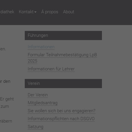
diathek
Kontakt
Á propos
About
Führungen
Informationen
den.
Formular Teilnahmebestätigung LpB
2025
Informationen für Lehrer
ür den
Verein
Der Verein
 Er geht
Mitgliedsantrag
g zum
Sie wollen sich bei uns engagieren?
Informationspflichten nach DSGVO
räbern
Satzung