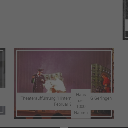
Haus
Theateraufführung "Hinterm Berg" RBG Gerlingen
der
Februar 2014
1000
Namen