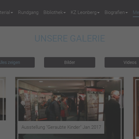
erial
Rundgang
Bibliothek
KZ Leonberg
Biografien
Me
UNSERE GALERIE
lles zeigen
Bilder
Videos
Ausstellung "Geraubte Kinder" Jan.2017