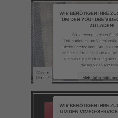
WIR BENÖTIGEN IHRE Z
UM DEN YOUTUBE VIDE
ZU LADEN!
Wir verwenden einen Servi
Drittanbieters, um Videoinhalte
Dieser Service kann Daten zu Ihr
sammeln. Bitte lesen Sie die Det
stimmen Sie der Nutzung des S
dieses Video anzuseh
Moshe
Mehr Informatione
Neufeld
Akzeptieren
powered by
Usercentrics Conse
WIR BENÖTIGEN IHRE Z
Platform
&
eRecht2
UM DEN VIMEO-SERVICE