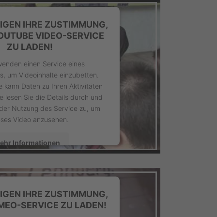
IGEN IHRE ZUSTIMMUNG,
OUTUBE VIDEO-SERVICE
ZU LADEN!
wenden einen Service eines
rs, um Videoinhalte einzubetten.
e kann Daten zu Ihren Aktivitäten
e lesen Sie die Details durch und
der Nutzung des Service zu, um
eses Video anzusehen.
ehr Informationen
Akzeptieren
sercentrics Consent Management
IGEN IHRE ZUSTIMMUNG,
latform
&
eRecht24
MEO-SERVICE ZU LADEN!