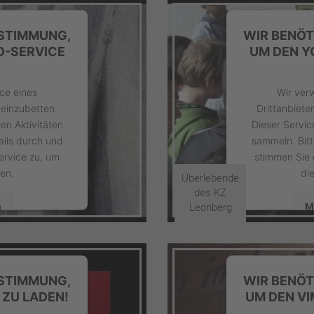
USTIMMUNG,
WIR BENÖT
O-SERVICE
UM DEN Y
ce eines
Wir ver
 einzubetten.
Drittanbiete
en Aktivitäten
Dieser Servic
ails durch und
sammeln. Bitt
ervice zu, um
stimmen Sie 
en.
di
Überlebende
des KZ
n
M
Leonberg
nt Management
powered by
U
USTIMMUNG,
WIR BENÖT
4
P
 ZU LADEN!
UM DEN VI