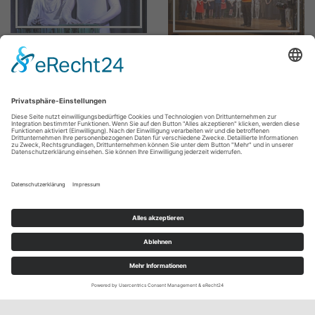
Mitglied im Verbund der Gedenkstätten
im ehemaligen KZ-Komplex Natzweiler e. V.
Impressum
Datenschutz
Haftungsausschluss