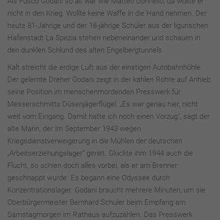
Als Fusco Godani so alt war wie Matteo Donnello, da wollte er
nicht in den Krieg. Wollte keine Waffe in die Hand nehmen. Der
heute 81-Jährige und der 18-jährige Schüler aus der ligurischen
Hafenstadt La Spezia stehen nebeneinander und schauen in
den dunklen Schlund des alten Engelbergtunnels.
Kalt streicht die erdige Luft aus der einstigen Autobahnhöhle.
Der gelernte Dreher Godani zeigt in der kahlen Röhre auf Anhieb
seine Position im menschenmordenden Presswerk für
Messerschmitts Düsenjägerflügel. „Es war genau hier, nicht
weit vom Eingang. Damit hatte ich noch einen Vorzug“, sagt der
alte Mann, der im September 1943 wegen
Kriegsdienstverweigerung in die Mühlen der deutschen
„Arbeitserziehungslager“ geriet. Glückte ihm 1944 auch die
Flucht, so schien doch alles vorbei, als er am Brenner
geschnappt wurde. Es begann eine Odyssee durch
Konzentrationslager. Godani braucht mehrere Minuten, um sie
Oberbürgermeister Bernhard Schuler beim Empfang am
Samstagmorgen im Rathaus aufzuzählen. Das Presswerk