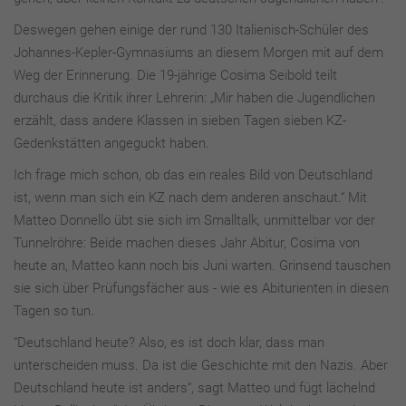
Deswegen gehen einige der rund 130 Italienisch-Schüler des
Johannes-Kepler-Gymnasiums an diesem Morgen mit auf dem
Weg der Erinnerung. Die 19-jährige Cosima Seibold teilt
durchaus die Kritik ihrer Lehrerin: „Mir haben die Jugendlichen
erzählt, dass andere Klassen in sieben Tagen sieben KZ-
Gedenkstätten angeguckt haben.
Ich frage mich schon, ob das ein reales Bild von Deutschland
ist, wenn man sich ein KZ nach dem anderen anschaut.“ Mit
Matteo Donnello übt sie sich im Smalltalk, unmittelbar vor der
Tunnelröhre: Beide machen dieses Jahr Abitur, Cosima von
heute an, Matteo kann noch bis Juni warten. Grinsend tauschen
sie sich über Prüfungsfächer aus - wie es Abiturienten in diesen
Tagen so tun.
“Deutschland heute? Also, es ist doch klar, dass man
unterscheiden muss. Da ist die Geschichte mit den Nazis. Aber
Deutschland heute ist anders“, sagt Matteo und fügt lächelnd