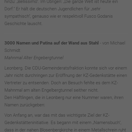
hinzu: „Bellissimo“. Im Übrigen: „Die ganze Welt ist heute ein
Dorf.“ Er hält die deutschen Jugendlichen für „sehr
sympathisch“, genauso wie er respektvoll Fusco Godanis
Geschichte lauscht.
3000 Namen und Patina auf der Wand aus Stahl
- von Michael
Schmidt
Mahnmal Alter Engebergtunnel
Leonberg. Die CDU-Gemeinderatsfraktion konnte sich vor einem
Jahr nicht durchringen zur Eröffnung der KZ-Gedenkstätte einen
Vertreter zu entsenden. Doch an Besuch fehlte es dem KZ-
Mahnmal am alten Engelbergtunnel seither nicht.
Den Häftlingen, die in Leonberg nur eine Nummer waren, ihren
Namen zurückgeben:
Von Anfang an, war das mit das wichtigste Ziel der KZ-
Gedenkstätteninitiative. Es begann mit einem „Namensbuch",
dass in der nahen Blosenbergkirche in einem Metallschrein ruht