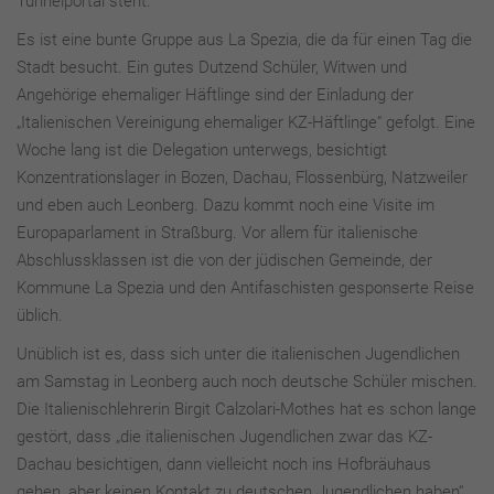
Tunnelportal steht.
Es ist eine bunte Gruppe aus La Spezia, die da für einen Tag die
Stadt besucht. Ein gutes Dutzend Schüler, Witwen und
Angehörige ehemaliger Häftlinge sind der Einladung der
„Italienischen Vereinigung ehemaliger KZ-Häftlinge“ gefolgt. Eine
Woche lang ist die Delegation unterwegs, besichtigt
Konzentrationslager in Bozen, Dachau, Flossenbürg, Natzweiler
und eben auch Leonberg. Dazu kommt noch eine Visite im
Europaparlament in Straßburg. Vor allem für italienische
Abschlussklassen ist die von der jüdischen Gemeinde, der
Kommune La Spezia und den Antifaschisten gesponserte Reise
üblich.
Unüblich ist es, dass sich unter die italienischen Jugendlichen
am Samstag in Leonberg auch noch deutsche Schüler mischen.
Die Italienischlehrerin Birgit Calzolari-Mothes hat es schon lange
gestört, dass „die italienischen Jugendlichen zwar das KZ-
Dachau besichtigen, dann vielleicht noch ins Hofbräuhaus
gehen, aber keinen Kontakt zu deutschen Jugendlichen haben“.