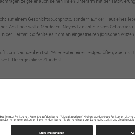
 Nachfragen zeigte er auch seinen linken Unterarm mit der Tätowierung
nicht auf einem Geschichtsbuchphoto, sondern auf der Haut eines leb
d her. Am Ende wollte Mordechai Noyowitz nicht nur vom Schrecken 
in der Heimat. So fehlte es nicht an eingestreuten jiddischen Witze
off zum Nachdenken bot. Wir erlebten einen leidgeprüften, aber nicht
keit. Unvergessliche Stunden!