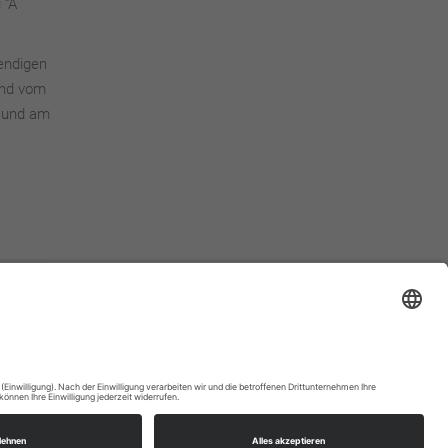
 “A
endigen
und vom
n und am