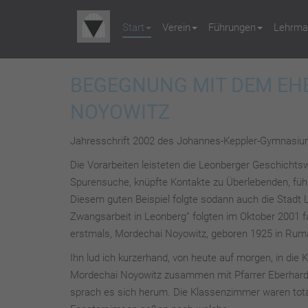
Start
Verein
Führungen
Lehrmat
BEGEGNUNG MIT DEM EH
NOYOWITZ
Jahresschrift 2002 des Johannes-Keppler-Gymnasi
Die Vorarbeiten leisteten die Leonberger Geschichts
Spurensuche, knüpfte Kontakte zu Überlebenden, führt
Diesem guten Beispiel folgte sodann auch die Stadt 
Zwangsarbeit in Leonberg” folgten im Oktober 2001 fa
erstmals, Mordechai Noyowitz, geboren 1925 in Rumäni
Ihn lud ich kurzerhand, von heute auf morgen, in die
Mordechai Noyowitz zusammen mit Pfarrer Eberhard R
sprach es sich herum. Die Klassenzimmer waren total