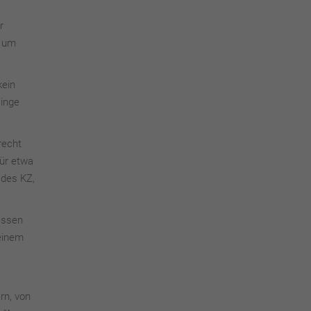
r
, um
kein
Dinge
recht
für etwa
 des KZ,
essen
 einem
rn, von