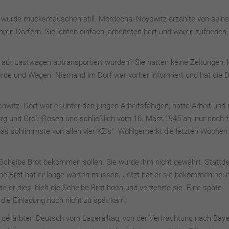
es wurde mucksmäuschen still. Mordechai Noyowitz erzählte von seine
ihren Dörfern. Sie lebten einfach, arbeiteten hart und waren zufrieden
auf Lastwagen abtransportiert wurden? Sie hatten keine Zeitungen, 
ferde und Wagen. Niemand im Dorf war vorher informiert und hat die 
itz. Dort war er unter den jungen Arbeitsfähigen, hatte Arbeit und 
ürg und Groß-Rosen und schließlich vom 16. März 1945 an, nur noch 
as schlimmste von allen vier KZ’s”. Wohlgemerkt die letzten Wochen
he Scheibe Brot bekommen sollen. Sie wurde ihm nicht gewährt. Stattd
eibe Brot hat er lange warten müssen. Jetzt hat er sie bekommen bei
e er dies, hielt die Scheibe Brot hoch und verzehrte sie. Eine späte
 die Einladung noch nicht zu spät kam.
ch gefärbten Deutsch vom Lageralltag, von der Verfrachtung nach Baye