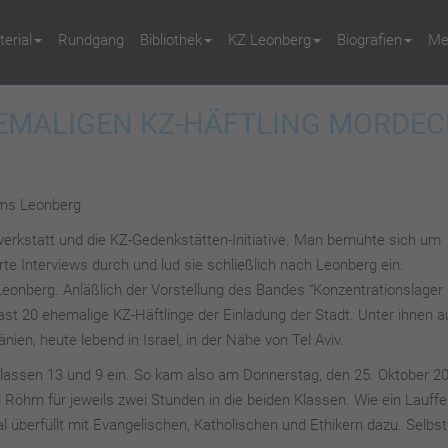
erial
Rundgang
Bibliothek
KZ Leonberg
Biografien
Me
EMALIGEN KZ-HÄFTLING MORDEC
ums Leonberg
werkstatt und die KZ-Gedenkstätten-Initiative. Man bemühte sich um
e Interviews durch und lud sie schließlich nach Leonberg ein.
Leonberg. Anläßlich der Vorstellung des Bandes “Konzentrationslager
st 20 ehemalige KZ-Häftlinge der Einladung der Stadt. Unter ihnen a
en, heute lebend in Israel, in der Nähe von Tel Aviv.
 Klassen 13 und 9 ein. So kam also am Donnerstag, den 25. Oktober 2
öhm für jeweils zwei Stunden in die beiden Klassen. Wie ein Lauffe
 überfüllt mit Evangelischen, Katholischen und Ethikern dazu. Selbst