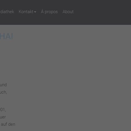
diathek
Kontakt
Á propos
About
HAI
 und
uch,
001,
uer
 auf den