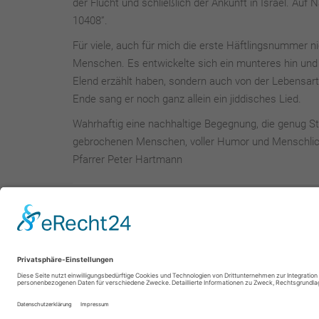
der Flucht und schließlich der Ankunft in Israel. Auf
10408”.
Für viele, auch für mich die erste Häftlingsnummer 
Menschen. Es entwickelte sich ein munteres hin un
Elend erzählt haben, sondern auch von der Lebensart 
Ende sang er noch ganz allein ein jiddisches Lied.
Wahrhaftig eine nachhaltige Begegnung, die genug St
gebrochenen Menschen, voller Humor und Menschlich
Pfarrer Peter Hartmann
zurück