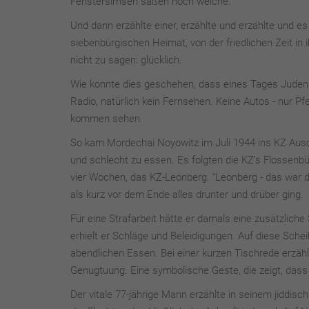
Fenstersimsen saßen noch welche.
Und dann erzählte einer, erzählte und erzählte und 
siebenbürgischen Heimat, von der friedlichen Zeit in 
nicht zu sagen: glücklich.
Wie konnte dies geschehen, dass eines Tages Juden 
Radio, natürlich kein Fernsehen. Keine Autos - nur P
kommen sehen.
So kam Mordechai Noyowitz im Juli 1944 ins KZ Auschw
und schlecht zu essen. Es folgten die KZ’s Flossenb
vier Wochen, das KZ-Leonberg. “Leonberg - das war d
als kurz vor dem Ende alles drunter und drüber ging.
Für eine Strafarbeit hätte er damals eine zusätzlic
erhielt er Schläge und Beleidigungen. Auf diese Sch
abendlichen Essen. Bei einer kurzen Tischrede erzählt
Genugtuung. Eine symbolische Geste, die zeigt, dass
Der vitale 77-jährige Mann erzählte in seinem jiddis