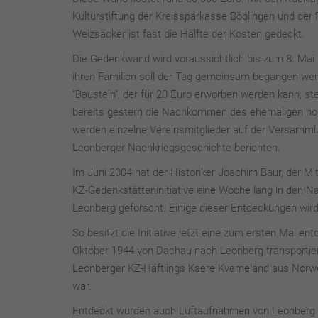
Kulturstiftung der Kreissparkasse Böblingen und der
Weizsäcker ist fast die Hälfte der Kosten gedeckt.
Die Gedenkwand wird voraussichtlich bis zum 8. Ma
ihren Familien soll der Tag gemeinsam begangen wer
"Baustein", der für 20 Euro erworben werden kann, s
bereits gestern die Nachkommen des ehemaligen ho
werden einzelne Vereinsmitglieder auf der Versamm
Leonberger Nachkriegsgeschichte berichten.
Im Juni 2004 hat der Historiker Joachim Baur, der M
KZ-Gedenkstätteninitiative eine Woche lang in den 
Leonberg geforscht. Einige dieser Entdeckungen wird
So besitzt die Initiative jetzt eine zum ersten Mal 
Oktober 1944 von Dachau nach Leonberg transportier
Leonberger KZ-Häftlings Kaere Kverneland aus Norw
war.
Entdeckt wurden auch Luftaufnahmen von Leonberg 