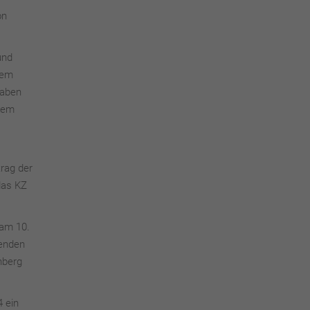
on
und
dem
haben
dem
rag der
das KZ
 am 10.
benden
nberg
 ein