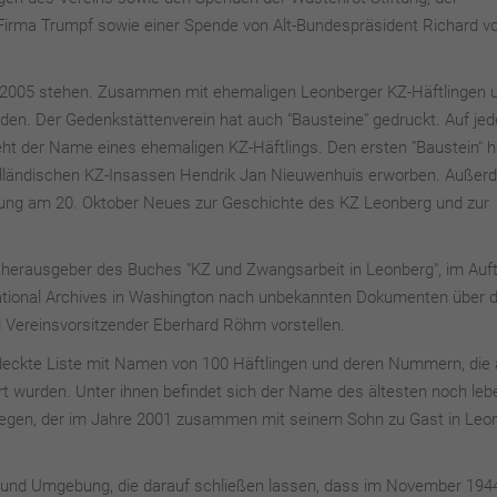
 Firma Trumpf sowie einer Spende von Alt-Bundespräsident Richard v
i 2005 stehen. Zusammen mit ehemaligen Leonberger KZ-Häftlingen 
den. Der Gedenkstättenverein hat auch "Bausteine" gedruckt. Auf je
teht der Name eines ehemaligen KZ-Häftlings. Den ersten "Baustein" 
lländischen KZ-Insassen Hendrik Jan Nieuwenhuis erworben. Außer
lung am 20. Oktober Neues zur Geschichte des KZ Leonberg und zur
itherausgeber des Buches "KZ und Zwangsarbeit in Leonberg", im Auft
National Archives in Washington nach unbekannten Dokumenten über 
 Vereinsvorsitzender Eberhard Röhm vorstellen.
entdeckte Liste mit Namen von 100 Häftlingen und deren Nummern, die
t wurden. Unter ihnen befindet sich der Name des ältesten noch le
egen, der im Jahre 2001 zusammen mit seinem Sohn zu Gast in Leo
und Umgebung, die darauf schließen lassen, dass im November 1944