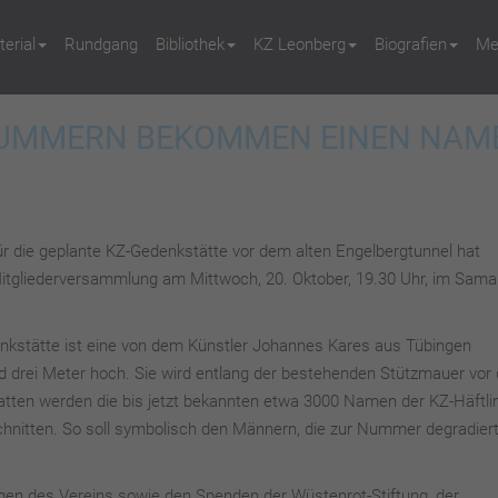
erial
Rundgang
Bibliothek
KZ Leonberg
Biografien
Me
 NUMMERN BEKOMMEN EINEN NAM
die geplante KZ-Gedenkstätte vor dem alten Engelbergtunnel hat
tgliederversammlung am Mittwoch, 20. Oktober, 19.30 Uhr, im Samari
enkstätte ist eine von dem Künstler Johannes Kares aus Tübingen
nd drei Meter hoch. Sie wird entlang der bestehenden Stützmauer vor
platten werden die bis jetzt bekannten etwa 3000 Namen der KZ-Häftli
chnitten. So soll symbolisch den Männern, die zur Nummer degradier
gen des Vereins sowie den Spenden der Wüstenrot-Stiftung, der