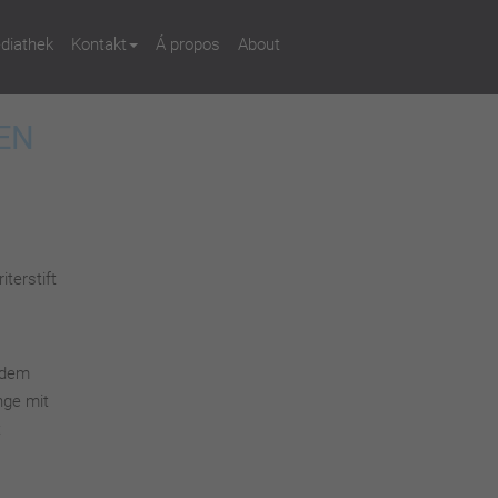
diathek
Kontakt
Á propos
About
EN
terstift
 dem
nge mit
t