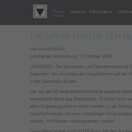
Start
Verein
Führungen
Lehrmat
DIE OPFER HINTER DEN
von Arnold Einholz
Leonberger Kreiszeitung, 13. Oktober 2004
LEONBERG - Die Sponsoren- und Spendenwerbung für 
begonnen. Sie wird eines der Hauptthemen auf der Mi
in der Seestraße 80 sein.
Die von der KZ-Gedenkstätteninitiative geplante Ged
entworfene Wand aus Stahlplatten, 25 Meter breit u
alten Engelbergtunnel errichtet werden. In die Stahl
Lasertechnologie von einer Leonberger Firma einges
wurden, ihre Namen wiedergegeben werden.
Diese Wand kostet rund 50 000 Euro. Mit den Rückla