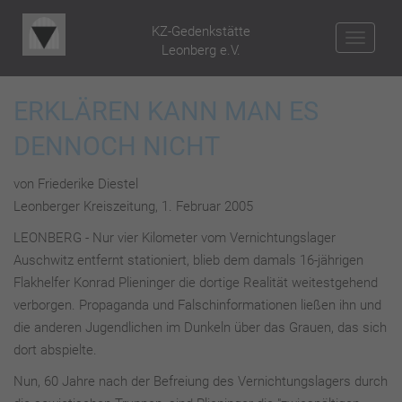
KZ-Gedenkstätte
NAV
Leonberg e.V.
ERKLÄREN KANN MAN ES
DENNOCH NICHT
von Friederike Diestel
Leonberger Kreiszeitung, 1. Februar 2005
LEONBERG - Nur vier Kilometer vom Vernichtungslager
Auschwitz entfernt stationiert, blieb dem damals 16-jährigen
Flakhelfer Konrad Plieninger die dortige Realität weitestgehend
verborgen. Propaganda und Falschinformationen ließen ihn und
die anderen Jugendlichen im Dunkeln über das Grauen, das sich
dort abspielte.
Nun, 60 Jahre nach der Befreiung des Vernichtungslagers durch