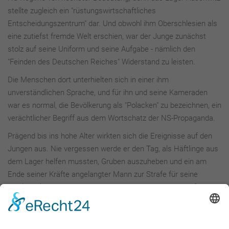
stellte zugleich ein "rüstungswirtschaftliches
Entscheidungszentrum" dar. Und obwohl ihm Oberschlesien als
eine zutiefst fremde Welt erschien, war der Junge zunächst
stolz auf seine Uniform und seine Aufgabe - nämlich den
"Feinden des Deutschen Reiches" Widerstand zu leisten.
Die Menschen dort unterhielten sich in einer ihm
unverständlichen Sprache, und für ihn und seine Kameraden
war es normal, die Bevölkerung als "Polacken" zu bezeichnen, ein
verächtlicher Begriff aus dem Wortschatz der NS-Propaganda.
Prägend bis ins hohe Alter wirkten sich die Ereignisse auf den
Jungen aus. Nie vergessen werde er den Tag, als Häftlinge aus
dem Lager helfen mussten, Gruben auszuheben und ein am
Ende seiner Kräfte angelangter Mann zur Strafe für seine
"Faulheit" lebendig unter Erde begraben wurde. Zwar durfte
dieser sich nach einiger Zeit wieder herauswühlen, doch
verstanden hat Plieninger bis heute nicht, wie so etwas mit der
von den Nazis propagierten "deutschen Ehre" vereinbar