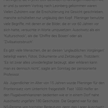
er und zu seinem Vortrag nach Leonberg gekommen waren.
Vielen Zuhörern war die Erschütterung ins Gesicht geschrieben,
manche schüttelten nur ungläubig den Kopf. Plieninger benutzte
viele Begriffe, mit denen er die Bilder, die er vor 60 Jahren vor
sich hatte, versuchte in Worte umzusetzen: Auschwitz als ein
"Kulturschock", als die "Chiffre des Bösen" oder als
"Zivilisationsbruch".
Es gibt viele Menschen, die an diesen "unglaublichen Vorgängen"
beteiligt waren, Fotos, Dokumente und Zeitzeugen. Trotzdem:
"Es ist zwar alles unwiderlegbar bezeugt, aber erklären kann
man es dennoch nicht", sagte am Sonntag der pensionierte
Professor.
Als Jugendlicher im Alter von 15 Jahren wurde Plieninger für den
Fronteinsatz vom Unterricht freigestellt. Fast 1000 Helfer an
den Flugabwehrkanonen bedienten wie er in einem Dorf nahe
Auschwitz ungefähr 180 Geschütze. Die Gegend war für das
NS-Regime von höchster Bedeutung, denn das Lager Auschwitz