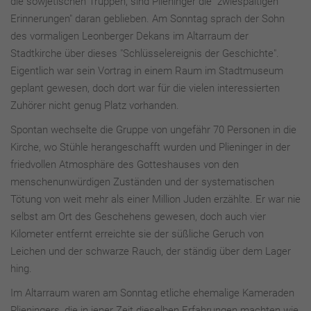
die sowjetischen Truppen, sind Plieninger die "zwiespältigen
Erinnerungen" daran geblieben. Am Sonntag sprach der Sohn
des vormaligen Leonberger Dekans im Altarraum der
Stadtkirche über dieses "Schlüsselereignis der Geschichte".
Eigentlich war sein Vortrag in einem Raum im Stadtmuseum
geplant gewesen, doch dort war für die vielen interessierten
Zuhörer nicht genug Platz vorhanden.
Spontan wechselte die Gruppe von ungefähr 70 Personen in die
Kirche, wo Stühle herangeschafft wurden und Plieninger in der
friedvollen Atmosphäre des Gotteshauses von den
menschenunwürdigen Zuständen und der systematischen
Tötung von weit mehr als einer Million Juden erzählte. Er war nie
selbst am Ort des Geschehens gewesen, doch auch vier
Kilometer entfernt erreichte sie der süßliche Geruch von
Leichen und der schwarze Rauch, der ständig über dem Lager
hing.
Im Altarraum waren am Sonntag etliche ehemalige Kameraden
Plieningers, die in jener Zeit dieselben Erfahrungen machten wie