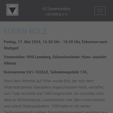
KZ-Gedenkstätte
NAV
Leonberg e.V.
EUGEN BOLZ
Freitag, 17. Mai 2024, 16.30 Uhr - 18.30 Uhr, Exkursion nach
Stuttgart
Veranstalter: VHS Leonberg, Exkursionsleiter: Hans-Joachim
Albinus
Kursnummer 241-1026LE, Teilnahmegebühr 13€,
Nach dem Attentat auf Hitler wurde Bolz, der sich dem
Widerstandskreis Goerdelers angeschlossen hatte, verhaftet,
zum Tode verurteilt und 1945 hingerichtet. Ihn schützte nicht,
dass er Württembergs Justizminister war, dann Innenminister
und zuletzt Staatspräsident. 1933 hatte er mit seiner
Zentrumspartei für Hitlers Ermächtigungsgesetz gestimmt aus