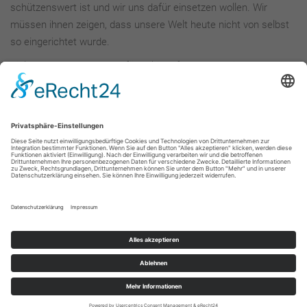
schützenswert ist und wir uns dafür einsetzen wollen. Wir
müssen ihnen zeigen, dass unsere Welt heute nicht von selbst
so eingerichtet wurde.
Viele Menschen haben dafür gekämpft und sogar ihr Leben
gelassen! Deshalb müssen den Reden an Gedenktagen auch
Taten folgen. Taten, die bezeugen, dass wir es heute und in
Zukunft anders machen werden. Dass wir friedlich miteinander
leben und uns respektieren und tolerieren wollen."
zurück
Mitglied im Verbund der Gedenkstätten
im ehemaligen KZ-Komplex Natzweiler e. V.