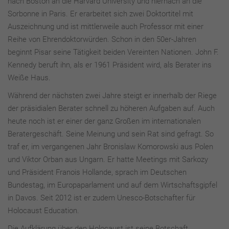
nach Boston an die Harvard University und hiernach an die
Sorbonne in Paris. Er erarbeitet sich zwei Doktortitel mit
Auszeichnung und ist mittlerweile auch Professor mit einer
Reihe von Ehrendoktorwürden. Schon in den 50er-Jahren
beginnt Pisar seine Tätigkeit beiden Vereinten Nationen. John F.
Kennedy beruft ihn, als er 1961 Präsident wird, als Berater ins
Weiße Haus.
Während der nächsten zwei Jahre steigt er innerhalb der Riege
der präsidialen Berater schnell zu höheren Aufgaben auf. Auch
heute noch ist er einer der ganz Großen im internationalen
Beratergeschäft. Seine Meinung und sein Rat sind gefragt. So
traf er, im vergangenen Jahr Bronislaw Komorowski aus Polen
und Viktor Orban aus Ungarn. Er hatte Meetings mit Sarkozy
und Präsident Franois Hollande, sprach im Deutschen
Bundestag, im Europaparlament und auf dem Wirtschaftsgipfel
in Davos. Seit 2012 ist er zudem Unesco-Botschafter für
Holocaust Education.
Die Aufklärung über den Holocaust ist seine Botschaft