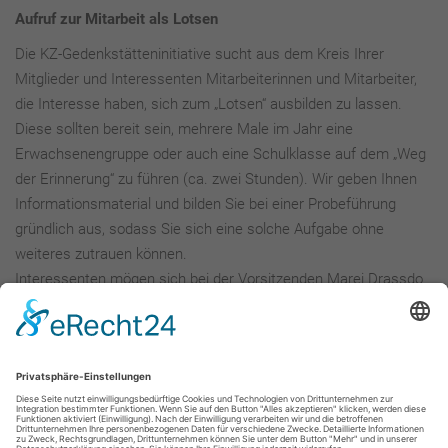
Aufruf zur Mitarbeit als Lotsen
Die KZ-Gedenkstätteninitiative sucht aus dem Kreis Ihrer
Mitglieder und Interessenten Mitarbeiterinnen und Mitarbeiter,
die Interesse haben, sich zum „Lotsen“ ausbilden zu lassen.
Diese sollten bereit sein, mehrere Male im Jahr eine
Erwachsenengruppe oder auch eine Schulklasse auf dem „Weg
der Erinnerung“ zu führen (ca. zwei Stunden). Wir geben Ihnen
Informationsmaterial und bilden Sie bei einer Probeführung
gründlich aus, sodass Sie sich eine solche Aufgabe ohne
weiteres zutrauen können.
Interessenten mögen sich bei der Vorsitzenden Marei Drassdo
(Tel. 41975, E-Mail: madras@drassdo.de) oder dem stellv.
Vorsitzenden Eberhard Röhm (Tel. 26640, E-Mail:
eberhard.roehm@t-online.de) melden.
Marei Drassdo, Vorsitzende Eberhard Röhm, stellv. Vorsitzender