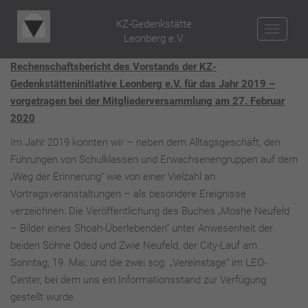
KZ-Gedenkstätte
NAV
Leonberg e.V.
Rechenschaftsbericht des Vorstands der KZ-
Gedenkstätteninitiative Leonberg e.V. für das Jahr 2019 –
vorgetragen bei der Mitgliederversammlung am 27. Februar
2020
Im Jahr 2019 konnten wir – neben dem Alltagsgeschäft, den
Führungen von Schulklassen und Erwachsenengruppen auf dem
„Weg der Erinnerung“ wie von einer Vielzahl an
Vortragsveranstaltungen – als besondere Ereignisse
verzeichnen: Die Veröffentlichung des Buches „Moshe Neufeld
– Bilder eines Shoah-Überlebenden“ unter Anwesenheit der
beiden Söhne Oded und Zwie Neufeld, der City-Lauf am
Sonntag, 19. Mai, und die zwei sog. „Vereinstage“ im LEO-
Center, bei dem uns ein Informationsstand zur Verfügung
gestellt wurde.