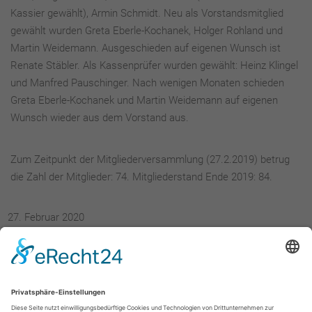
Kassier gewählt), Armin Schmidt. Neu als Vorstandsmitglied
gewählt wurden Greta Eberle-Kochanek, Holger Rohland und
Martin Weidemann. Ausgeschieden auf eigenen Wunsch ist
Renate Stäbler. Als Kassenprüfer wurden gewählt: Heinz Klingel
und Manfred Pauschinger. Nach wenigen Monaten schieden
Greta Eberle-Kochanek und Martin Weidemann auf eigenen
Wunsch wieder aus dem Vorstand aus.
Zum Zeitpunkt der Mitgliederversammlung (27.2.2019) betrug
die Zahl der Mitglieder: 74. Mitgliederstand Ende 2019: 84.
Februar 2020
Für den Vorstand:
Marei Drassdo, Vorsitzende Eberhard Röhm,
Stellv. Vorsitzender