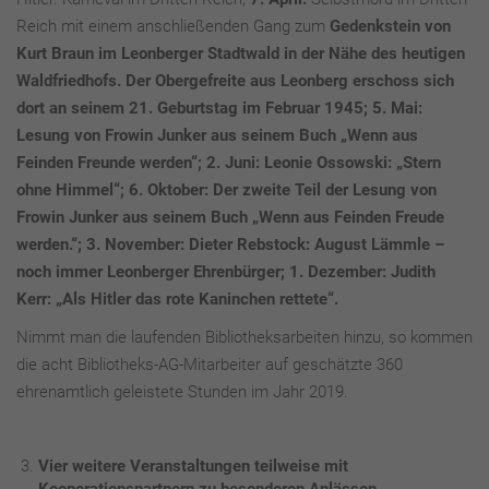
Reich mit einem anschließenden Gang zum
Gedenkstein von
Kurt Braun im Leonberger Stadtwald in der Nähe des heutigen
Waldfriedhofs. Der Obergefreite aus Leonberg erschoss sich
dort an seinem 21. Geburtstag im Februar 1945;
5. Mai:
Lesung von Frowin Junker aus seinem Buch „Wenn aus
Feinden Freunde werden“;
2. Juni:
Leonie Ossowski: „Stern
ohne Himmel“;
6. Oktober:
Der zweite Teil der Lesung von
Frowin Junker aus seinem Buch „Wenn aus Feinden Freude
werden.“;
3. November:
Dieter Rebstock: August Lämmle –
noch immer Leonberger Ehrenbürger;
1. Dezember:
Judith
Kerr: „Als Hitler das rote Kaninchen rettete“.
Nimmt man die laufenden Bibliotheksarbeiten hinzu, so kommen
die acht Bibliotheks-AG-Mitarbeiter auf geschätzte 360
ehrenamtlich geleistete Stunden im Jahr 2019.
Vier weitere Veranstaltungen teilweise mit