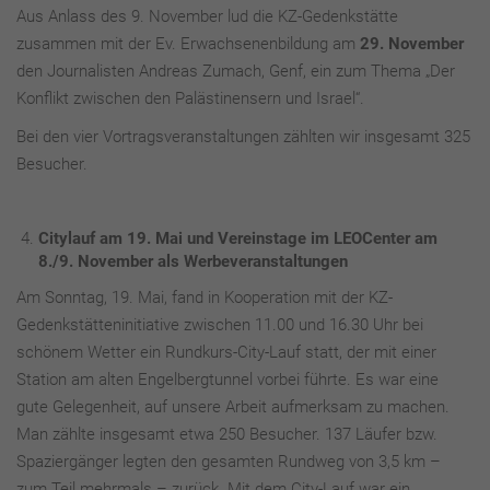
Aus Anlass des 9. November lud die KZ-Gedenkstätte
zusammen mit der Ev. Erwachsenenbildung am
29. November
den Journalisten Andreas Zumach, Genf, ein zum Thema „Der
Konflikt zwischen den Palästinensern und Israel“.
Bei den vier Vortragsveranstaltungen zählten wir insgesamt 325
Besucher.
Citylauf am 19. Mai und Vereinstage im LEOCenter am
8./9. November als Werbeveranstaltungen
Am Sonntag, 19. Mai, fand in Kooperation mit der KZ-
Gedenkstätteninitiative zwischen 11.00 und 16.30 Uhr bei
schönem Wetter ein Rundkurs-City-Lauf statt, der mit einer
Station am alten Engelbergtunnel vorbei führte. Es war eine
gute Gelegenheit, auf unsere Arbeit aufmerksam zu machen.
Man zählte insgesamt etwa 250 Besucher. 137 Läufer bzw.
Spaziergänger legten den gesamten Rundweg von 3,5 km –
zum Teil mehrmals – zurück. Mit dem City-Lauf war ein