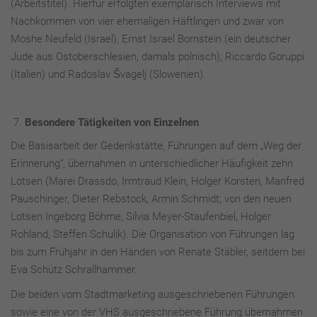
(Arbeitstitel). Hierfür erfolgten exemplarisch Interviews mit
Nachkommen von vier ehemaligen Häftlingen und zwar von
Moshe Neufeld (Israel), Ernst Israel Bornstein (ein deutscher
Jude aus Ostoberschlesien, damals polnisch), Riccardo Goruppi
(Italien) und Radoslav Švagelj (Slowenien).
Besondere Tätigkeiten von Einzelnen
Die Basisarbeit der Gedenkstätte, Führungen auf dem „Weg der
Erinnerung“, übernahmen in unterschiedlicher Häufigkeit zehn
Lotsen (Marei Drassdo, Irmtraud Klein, Holger Korsten, Manfred
Pauschinger, Dieter Rebstock, Armin Schmidt; von den neuen
Lotsen Ingeborg Böhme, Silvia Meyer-Staufenbiel, Holger
Rohland, Steffen Schulik). Die Organisation von Führungen lag
bis zum Frühjahr in den Händen von Renate Stäbler, seitdem bei
Eva Schütz Schrallhammer.
Die beiden vom Stadtmarketing ausgeschriebenen Führungen
sowie eine von der VHS ausgeschriebene Führung übernahmen