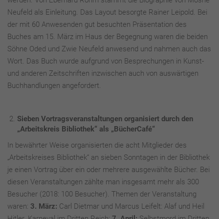
werden. Von Eberhard Röhm stammt die Biographie von Moshe
Neufeld als Einleitung. Das Layout besorgte Rainer Leipold. Bei
der mit 60 Anwesenden gut besuchten Präsentation des
Buches am 15. März im Haus der Begegnung waren die beiden
Söhne Oded und Zwie Neufeld anwesend und nahmen auch das
Wort. Das Buch wurde aufgrund von Besprechungen in Kunst-
und anderen Zeitschriften inzwischen auch von auswärtigen
Buchhandlungen angefordert.
Sieben Vortragsveranstaltungen organisiert durch den
„Arbeitskreis Bibliothek“ als „BücherCafé“
In bewährter Weise organisierten die acht Mitglieder des
„Arbeitskreises Bibliothek“ an sieben Sonntagen in der Bibliothek
je einen Vortrag über ein oder mehrere ausgewählte Bücher. Bei
diesen Veranstaltungen zählte man insgesamt mehr als 300
Besucher (2018: 100 Besucher). Themen der Veranstaltung
waren:
3. März:
Carl Dietmar und Marcus Leifelt: Alaf und Heil
Hitler. Karneval im Dritten Reich;
7. April:
Selbstmord im Dritten