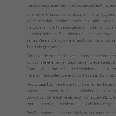
man sowieso, aber wenn die Sachen schlecht laufen, 
Eine seiner Grundsätze lautet daher: nie verleugnen
würde sich dafür schämen, wenn er vergäße, was sein
die gewesen, die ihr Leben gegeben hätten, um zu erm
sprechen könnten. Das müsse unbedingt weitergegebe
seines Vaters. Damit wolle er auch nach dem Tod se
ihm darin gleichtäten.
Gerne würde er auch die Nachkommen anderer ehemali
wo sich alle ehemaligen Deportierten wiedersahen. Da
Vater hatte damals einige der Überlebenden getroffen
mehr auf regionaler Ebene (Anm. hauptsächlich mit 
Heutzutage kommen Roberto und seine Familie gern 
müssten. Leonberg ist ihnen inzwischen sehr vertrau
Sowohl von der Initiative als auch von außerhalb. „Si
(Anm. noch mehr Lobeshymnen auf die Ini s. Original-
Das Besondere an unserer Arbeit, so vermutet er, sei 