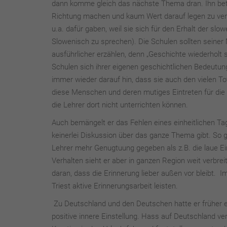
dann komme gleich das nächste Thema dran. Ihn betr
Richtung machen und kaum Wert darauf legen zu vermit
u.a. dafür gaben, weil sie sich für den Erhalt der slo
Slowenisch zu sprechen). Die Schulen sollten seine
ausführlicher erzählen, denn „Geschichte wiederholt s
Schulen sich ihrer eigenen geschichtlichen Bedeutung 
immer wieder darauf hin, dass sie auch den vielen T
diese Menschen und deren mutiges Eintreten für die 
die Lehrer dort nicht unterrichten können.
Auch bemängelt er das Fehlen eines einheitlichen T
keinerlei Diskussion über das ganze Thema gibt. So
Lehrer mehr Genugtuung gegeben als z.B. die laue Ei
Verhalten sieht er aber in ganzen Region weit verbrei
daran, dass die Erinnerung lieber außen vor bleibt.
Triest aktive Erinnerungsarbeit leisten.
Zu Deutschland und den Deutschen hatte er früher ein
positive innere Einstellung. Hass auf Deutschland ver