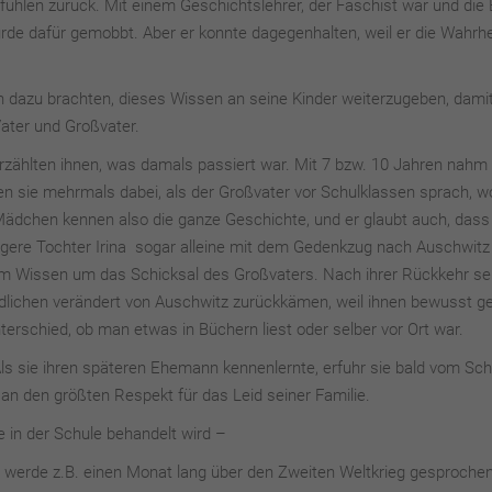
fühlen zurück. Mit einem Geschichtslehrer, der Faschist war und die 
urde dafür gemobbt. Aber er konnte dagegenhalten, weil er die Wahrhe
n dazu brachten, dieses Wissen an seine Kinder weiterzugeben, damit
ater und Großvater.
erzählten ihnen, was damals passiert war. Mit 7 bzw. 10 Jahren nahm
n sie mehrmals dabei, als der Großvater vor Schulklassen sprach, w
 Mädchen kennen also die ganze Geschichte, und er glaubt auch, dass
ngere Tochter Irina sogar alleine mit dem Gedenkzug nach Auschwitz 
m Wissen um das Schicksal des Großvaters. Nach ihrer Rückkehr sei
ndlichen verändert von Auschwitz zurückkämen, weil ihnen bewusst 
Unterschied, ob man etwas in Büchern liest oder selber vor Ort war.
ls sie ihren späteren Ehemann kennenlernte, erfuhr sie bald vom Sch
an den größten Respekt für das Leid seiner Familie.
 in der Schule behandelt wird –
 werde z.B. einen Monat lang über den Zweiten Weltkrieg gesproche