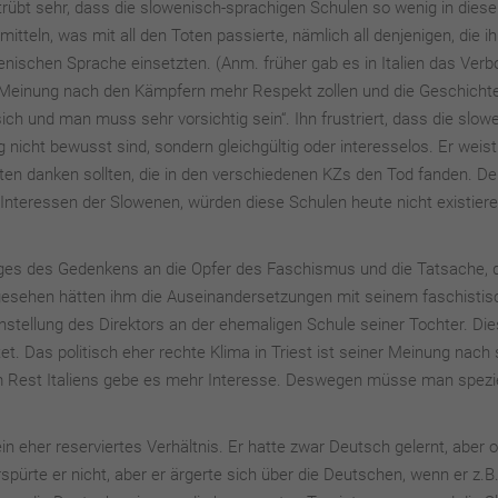
übt sehr, dass die slowenisch-sprachigen Schulen so wenig in diese
teln, was mit all den Toten passierte, nämlich all denjenigen, die i
wenischen Sprache einsetzten. (Anm. früher gab es in Italien das Verbo
r Meinung nach den Kämpfern mehr Respekt zollen und die Geschicht
ich und man muss sehr vorsichtig sein“. Ihn frustriert, dass die slo
nicht bewusst sind, sondern gleichgültig oder interesselos. Er weist
oten danken sollten, die in den verschiedenen KZs den Tod fanden. D
Interessen der Slowenen, würden diese Schulen heute nicht existier
ages des Gedenkens an die Opfer des Faschismus und die Tatsache, 
 gesehen hätten ihm die Auseinandersetzungen mit seinem faschisti
nstellung des Direktors an der ehemaligen Schule seiner Tochter. Di
tet. Das politisch eher rechte Klima in Triest ist seiner Meinung nach
 Im Rest Italiens gebe es mehr Interesse. Deswegen müsse man spezie
 eher reserviertes Verhältnis. Er hatte zwar Deutsch gelernt, aber 
spürte er nicht, aber er ärgerte sich über die Deutschen, wenn er z.B