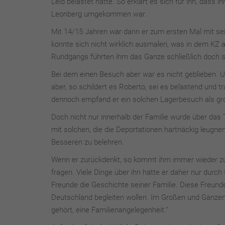
Leid belastet hätte. So erklärt es sich für ihn, dass
Leonberg umgekommen war.
Mit 14/15 Jahren war dann er zum ersten Mal mit sei
konnte sich nicht wirklich ausmalen, was in dem KZ 
Rundgangs führten ihm das Ganze schließlich doch s
Bei dem einen Besuch aber war es nicht geblieben. 
aber, so schildert es Roberto, sei es belastend und t
dennoch empfand er ein solchen Lagerbesuch als groß
Doch nicht nur innerhalb der Familie wurde über d
mit solchen, die die Deportationen hartnäckig leugne
Besseren zu belehren.
Wenn er zurückdenkt, so kommt ihm immer wieder zu B
fragen. Viele Dinge über ihn hatte er daher nur durc
Freunde die Geschichte seiner Familie. Diese Freunde
Deutschland begleiten wollen. Im Großen und Ganzen a
gehört, eine Familienangelegenheit.“