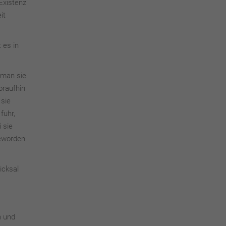
Existenz
it
 es in
 man sie
oraufhin
 sie
fuhr,
 sie
geworden
icksal
n und