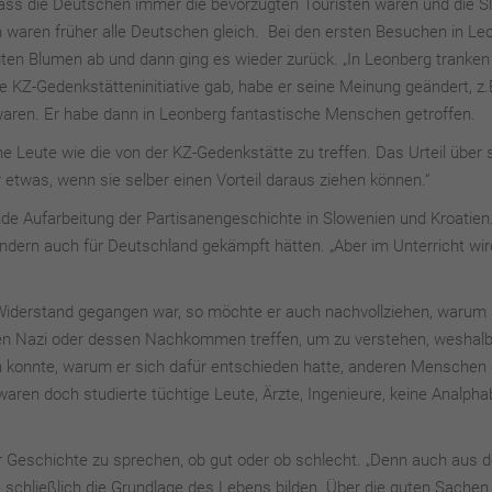
 dass die Deutschen immer die bevorzugten Touristen waren und die 
en waren früher alle Deutschen gleich. Bei den ersten Besuchen in Le
gten Blumen ab und dann ging es wieder zurück. „In Leonberg tranken
ie KZ-Gedenkstätteninitiative gab, habe er seine Meinung geändert, z.B
waren. Er habe dann in Leonberg fantastische Menschen getroffen.
e Leute wie die von der KZ-Gedenkstätte zu treffen. Das Urteil über 
ur etwas, wenn sie selber einen Vorteil daraus ziehen können.“
e Aufarbeitung der Partisanengeschichte in Slowenien und Kroatien
ondern auch für Deutschland gekämpft hätten. „Aber im Unterricht wi
n Widerstand gegangen war, so möchte er auch nachvollziehen, warum
n Nazi oder dessen Nachkommen treffen, um zu verstehen, weshalb
en konnte, warum er sich dafür entschieden hatte, anderen Menschen
waren doch studierte tüchtige Leute, Ärzte, Ingenieure, keine Analph
er Geschichte zu sprechen, ob gut oder ob schlecht. „Denn auch aus 
 schließlich die Grundlage des Lebens bilden. Über die guten Sachen 