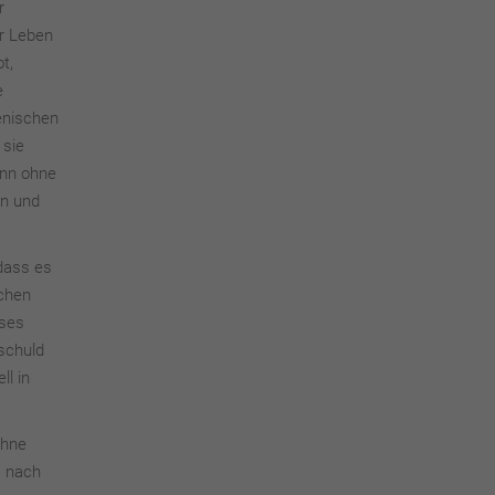
r
hr Leben
t,
e
wenischen
 sie
enn ohne
en und
dass es
schen
eses
 schuld
ll in
ohne
. nach