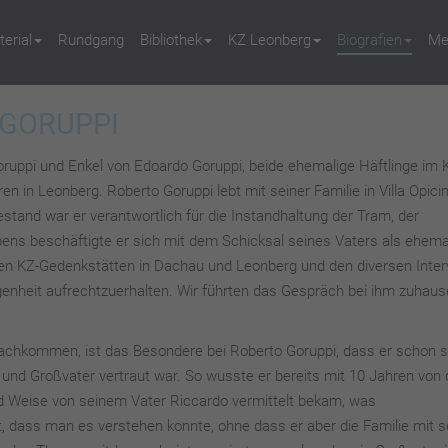
erial
Rundgang
Bibliothek
KZ Leonberg
Biografien
Me
 GORUPPI
oruppi und Enkel von Edoardo Goruppi, beide ehemalige Häftlinge im 
n in Leonberg. Roberto Goruppi lebt mit seiner Familie in Villa Opicin
estand war er verantwortlich für die Instandhaltung der Tram, der
bens beschäftigte er sich mit dem Schicksal seines Vaters als ehem
 den KZ-Gedenkstätten in Dachau und Leonberg und den diversen Inter
ngenheit aufrechtzuerhalten. Wir führten das Gespräch bei ihm zuhaus
Nachkommen, ist das Besondere bei Roberto Goruppi, dass er schon s
 und Großvater vertraut war. So wusste er bereits mit 10 Jahren von 
nd Weise von seinem Vater Riccardo vermittelt bekam, was
t, dass man es verstehen konnte, ohne dass er aber die Familie mit 