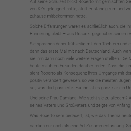
Auf seine Schulzeit blickt Roberto mit gemischten Ge
von KZs geleugnet hätte, stritt er ständig rum und w
zuhause mitbekommen hatte.
Solche Erfahrungen waren es schließlich auch, die ih
Erinnerung bleibt – aus Respekt gegenüber seinem V
Sie sprachen daher frühzeitig mit den Töchtern und 
dann das erste Mal mit nach Deutschland. Auch ware
sie ihm dann noch viele weitere Fragen stellten. Die
heute mit ihren Freunden darüber reden. Dass die jü
sieht Roberto als Konsequenz ihres Umgangs mit de
positiv verändert gewesen, so wie die meisten Juge
sei, was dort passierte. Für ihn ist es ganz klar ein 
Und seine Frau Damiana. Wie steht sie zu alledem? A
seines Vaters und Großvaters und zeigte von Anfang 
Was Roberto sehr bedauert, ist, wie das Thema heute
nämlich nur noch als eine Art Zusammenfassung. So