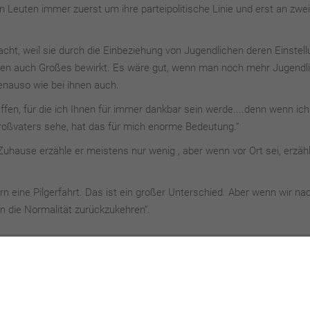
n Leuten immer zuerst um ihre parteipolitische Linie und erst an zwei
cht, weil sie durch die Einbeziehung von Jugendlichen deren Einstel
inen auch Großes bewirkt. Es wäre gut, wenn man noch mehr Jugendl
genauso wie bei ihnen auch.
fen, für die ich Ihnen für immer dankbar sein werde....denn wenn ic
oßvaters sehe, hat das für mich enorme Bedeutung.“
uhause erzähle er meistens nur wenig , aber wenn vor Ort sei, erzähl
n eine Pilgerfahrt. Das ist ein großer Unterschied. Aber wenn wir na
 die Normalität zurückzukehren“.