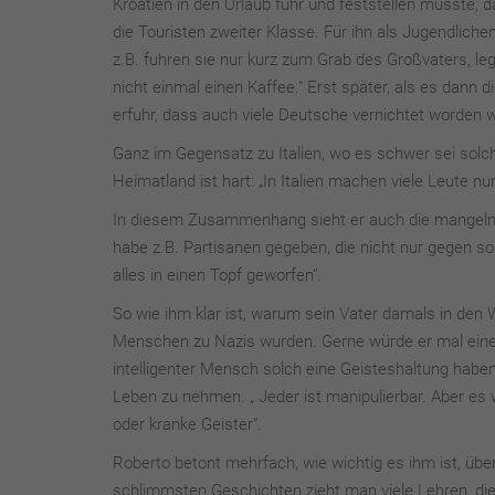
Kroatien in den Urlaub fuhr und feststellen musste,
die Touristen zweiter Klasse. Für ihn als Jugendlich
z.B. fuhren sie nur kurz zum Grab des Großvaters, le
nicht einmal einen Kaffee.“ Erst später, als es dann d
erfuhr, dass auch viele Deutsche vernichtet worden 
Ganz im Gegensatz zu Italien, wo es schwer sei solch
Heimatland ist hart: „In Italien machen viele Leute n
In diesem Zusammenhang sieht er auch die mangelnd
habe z.B. Partisanen gegeben, die nicht nur gegen s
alles in einen Topf geworfen“.
So wie ihm klar ist, warum sein Vater damals in de
Menschen zu Nazis wurden. Gerne würde er mal eine
intelligenter Mensch solch eine Geisteshaltung hab
Leben zu nehmen. „ Jeder ist manipulierbar. Aber es 
oder kranke Geister“.
Roberto betont mehrfach, wie wichtig es ihm ist, üb
schlimmsten Geschichten zieht man viele Lehren, die