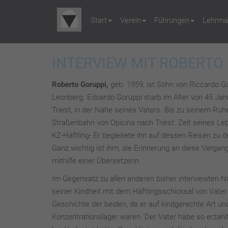
Start
Verein
Führungen
Lehrmat
INTERVIEW MIT ROBERTO
Roberto Goruppi,
geb. 1959, ist Sohn von Riccardo G
Leonberg. Edoardo Goruppi starb im Alter von 45 Jahre
Triest, in der Nähe seines Vaters. Bis zu seinem Ruh
Straßenbahn von Opicina nach Triest. Zeit seines Le
KZ-Häftling- Er begleitete ihn auf dessen Reisen zu
Ganz wichtig ist ihm, die Erinnerung an diese Verga
mithilfe einer Übersetzerin.
Im Gegensatz zu allen anderen bisher interviewten 
seiner Kindheit mit dem Häftlingsschicksal von Vater
Geschichte der beiden, da er auf kindgerechte Art u
Konzentrationslager waren. Der Vater habe so erzähl