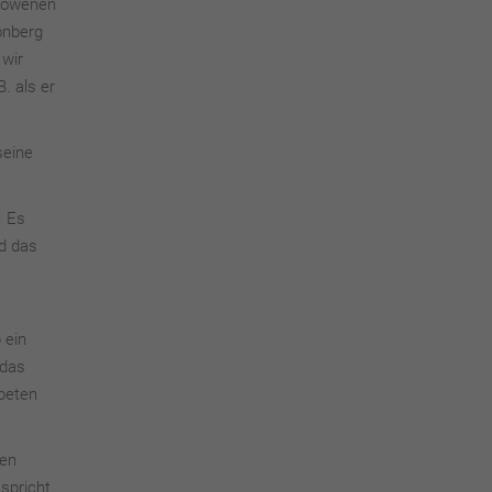
Slowenen
onberg
 wir
. als er
seine
. Es
rd das
 ein
 das
abeten
den
spricht