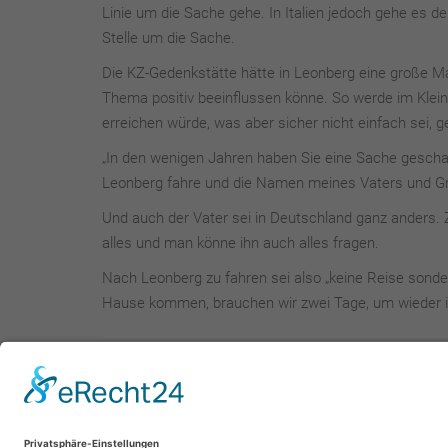
Linie um die Sache gehe. In Italien jedoch gehe es de
Stelle um die Sache.
Die KZ-Gedenkstätte hätte in Leonberg eine große Ma
Thema positiv beeinflussen könne. So werde im Kle
erreichen würde, was aber sicher nicht einfach sei, 
„In den wenigen Jahren haben Sie eine Sache geschaf
Leonberg fahre und die Namen meines Vaters und Gr
Und auch der Vater sei in Deutschland ganz anders. Z
alles und man könne ihn auch alles fragen.
Nach Leonberg zu fahren sei also „keine Reise sonder
Hause kommen, brauchen wir zwei Tage, um wieder in
zurück