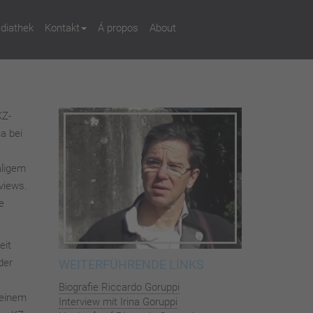
diathek
Kontakt
Á propos
About
KZ-
a bei
aligem
views.
e
eit
der
WEITERFÜHRENDE LINKS
Biografie Riccardo Goruppi
seinem
Interview mit Irina Goruppi