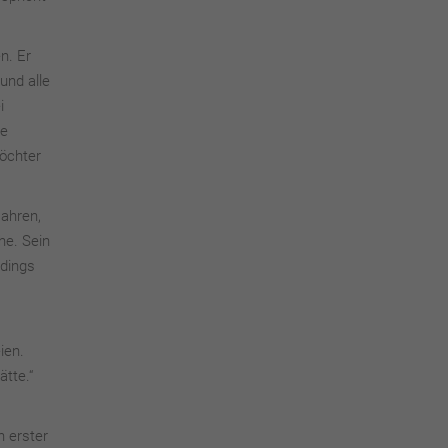
n. Er
und alle
i
te
Töchter
Jahren,
he. Sein
rdings
ien.
ätte.“
n erster