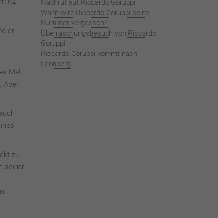
 im KZ
Nachruf auf Riccardo Goruppi
Wann wird Riccardo Goruppi seine
Nummer vergessen?
nd er
Überraschungsbesuch von Riccardo
Goruppi
Riccardo Goruppi kommt nach
Leonberg
des Mal
. Aber
 auch
eines
ekt zu
e seiner
ns