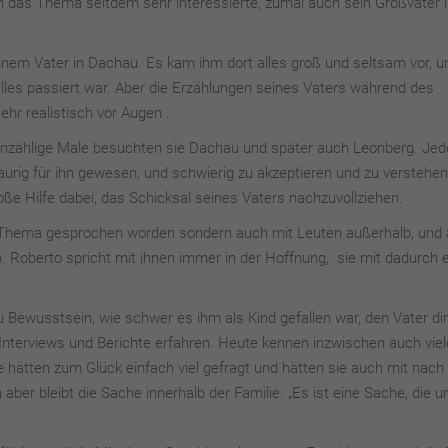
 ihn das Thema seitdem sehr interessierte, zumal auch sein Großvater
nem Vater in Dachau. Es kam ihm dort alles groß und seltsam vor, u
alles passiert war. Aber die Erzählungen seines Vaters während des
ehr realistisch vor Augen .
Unzählige Male besuchten sie Dachau und später auch Leonberg. Je
raurig für ihn gewesen, und schwierig zu akzeptieren und zu verstehen
e Hilfe dabei, das Schicksal seines Vaters nachzuvollziehen.
as Thema gesprochen worden sondern auch mit Leuten außerhalb, und
n. Roberto spricht mit ihnen immer in der Hoffnung, sie mit dadurch 
ewusstsein, wie schwer es ihm als Kind gefallen war, den Vater dir
h Interviews und Berichte erfahren. Heute kennen inzwischen auch viel
 hätten zum Glück einfach viel gefragt und hätten sie auch mit nach
ber bleibt die Sache innerhalb der Familie. „Es ist eine Sache, die u